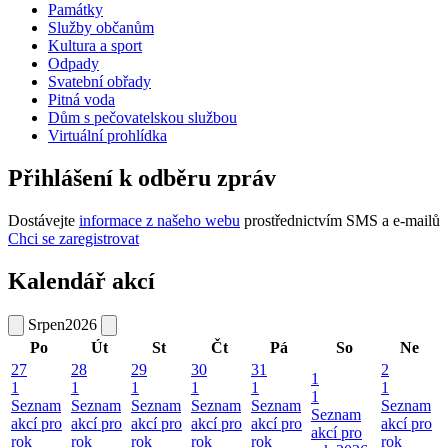
Památky
Služby občanům
Kultura a sport
Odpady
Svatební obřady
Pitná voda
Dům s pečovatelskou službou
Virtuální prohlídka
Přihlášení k odběru zpráv
Dostávejte
informace z našeho webu
prostřednictvím SMS a e-mailů
Chci se zaregistrovat
Kalendář akcí
Srpen
2026
Po
Út
St
Čt
Pá
So
Ne
27
28
29
30
31
2
1
1
1
1
1
1
1
1
Seznam
Seznam
Seznam
Seznam
Seznam
Seznam
Seznam
akcí pro
akcí pro
akcí pro
akcí pro
akcí pro
akcí pro
akcí pro
rok
rok
rok
rok
rok
rok