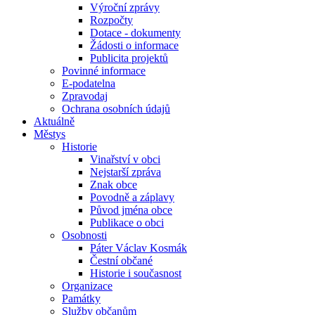
Výroční zprávy
Rozpočty
Dotace - dokumenty
Žádosti o informace
Publicita projektů
Povinné informace
E-podatelna
Zpravodaj
Ochrana osobních údajů
Aktuálně
Městys
Historie
Vinařství v obci
Nejstarší zpráva
Znak obce
Povodně a záplavy
Původ jména obce
Publikace o obci
Osobnosti
Páter Václav Kosmák
Čestní občané
Historie i současnost
Organizace
Památky
Služby občanům