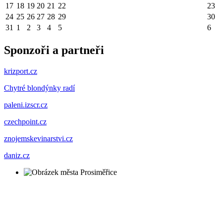
17
18
19
20
21
22
23
24
25
26
27
28
29
30
31
1
2
3
4
5
6
Sponzoři a partneři
krizport.cz
Chytré blondýnky radí
paleni.izscr.cz
czechpoint.cz
znojemskevinarstvi.cz
daniz.cz