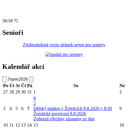
36/18 °C
Senioři
Zjednodušená verze stránek nejen pro seniory
Kalendář akcí
Srpen
2026
Po
Út
St
Čt
Pá
So
Ne
27
28
29
30
31
1
2
8
2
3
4
5
6
7
Dětský triatlon v Želeticích 8.8.2026 v 8:30
9
Žerotické posvícení 8.8.2026
Zobrazit všechny záznamy ze dne
10
11
12
13
14
15
16