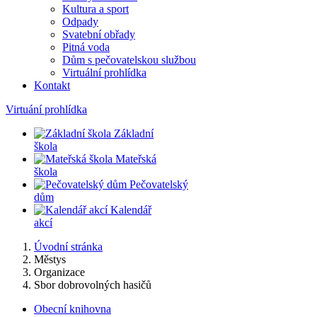
Kultura a sport
Odpady
Svatební obřady
Pitná voda
Dům s pečovatelskou službou
Virtuální prohlídka
Kontakt
Virtuání prohlídka
Základní
škola
Mateřská
škola
Pečovatelský
dům
Kalendář
akcí
Úvodní stránka
Městys
Organizace
Sbor dobrovolných hasičů
Obecní knihovna