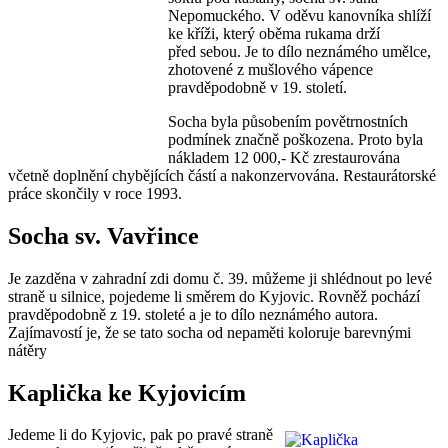
Nepomuckého. V oděvu kanovníka shlíží
ke kříži, který oběma rukama drží
před sebou. Je to dílo neznámého umělce,
zhotovené z mušlového vápence
pravděpodobně v 19. století.
Socha byla působením povětrnostních
podmínek značně poškozena. Proto byla
nákladem 12 000,- Kč zrestaurována
včetně doplnění chybějících částí a nakonzervována. Restaurátorské
práce skončily v roce 1993.
Socha sv. Vavřince
Je zazděna v zahradní zdi domu č. 39. můžeme ji shlédnout po levé
straně u silnice, pojedeme li směrem do Kyjovic. Rovněž pochází
pravděpodobně z 19. stoleté a je to dílo neznámého autora.
Zajímavostí je, že se tato socha od nepaměti koloruje barevnými
nátěry
Kaplička ke Kyjovicím
Jedeme li do Kyjovic, pak po pravé straně