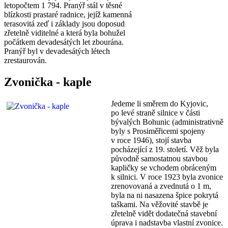
letopočtem 1 794. Pranýř stál v těsné
blízkosti prastaré radnice, jejíž kamenná
terasovitá zeď i základy jsou doposud
zřetelně viditelné a která byla bohužel
počátkem devadesátých let zbourána.
Pranýř byl v devadesátých létech
zrestaurován.
Zvonička - kaple
Jedeme li směrem do Kyjovic,
po levé straně silnice v části
bývalých Bohunic (administrativně
byly s Prosiměřicemi spojeny
v roce 1946), stojí stavba
pocházející z 19. století. Věž byla
původně samostatnou stavbou
kapličky se vchodem obráceným
k silnici. V roce 1923 byla zvonice
zrenovovaná a zvednutá o 1 m,
byla na ni nasazena špice pokrytá
taškami. Na věžovité stavbě je
zřetelně vidět dodatečná stavební
úprava i nadstavba vlastní zvonice.