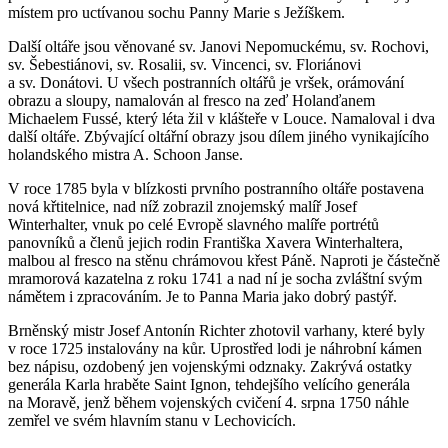
místem pro uctívanou sochu Panny Marie s Ježíškem.
Další oltáře jsou věnované sv. Janovi Nepomuckému, sv. Rochovi,
sv. Šebestiánovi, sv. Rosalii, sv. Vincenci, sv. Floriánovi
a sv. Donátovi. U všech postranních oltářů je vršek, orámování
obrazu a sloupy, namalován al fresco na zeď Holanďanem
Michaelem Fussé, který léta žil v klášteře v Louce. Namaloval i dva
další oltáře. Zbývající oltářní obrazy jsou dílem jiného vynikajícího
holandského mistra A. Schoon Janse.
V roce 1785 byla v blízkosti prvního postranního oltáře postavena
nová křtitelnice, nad níž zobrazil znojemský malíř Josef
Winterhalter, vnuk po celé Evropě slavného malíře portrétů
panovníků a členů jejich rodin Františka Xavera Winterhaltera,
malbou al fresco na stěnu chrámovou křest Páně. Naproti je částečně
mramorová kazatelna z roku 1741 a nad ní je socha zvláštní svým
námětem i zpracováním. Je to Panna Maria jako dobrý pastýř.
Brněnský mistr Josef Antonín Richter zhotovil varhany, které byly
v roce 1725 instalovány na kůr. Uprostřed lodi je náhrobní kámen
bez nápisu, ozdobený jen vojenskými odznaky. Zakrývá ostatky
generála Karla hraběte Saint Ignon, tehdejšího velícího generála
na Moravě, jenž během vojenských cvičení 4. srpna 1750 náhle
zemřel ve svém hlavním stanu v Lechovicích.