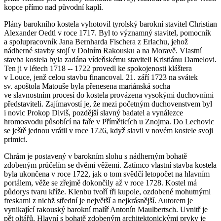
kopce přímo nad původní kaplí.
Plány barokního kostela vyhotovil tyrolský barokní stavitel Christian
Alexander Oedtl v roce 1717. Byl to významný stavitel, pomocník
a spolupracovník Jana Bernharda Fischera z Erlachu, jehož
nádherné stavby stojí v Dolním Rakousku a na Moravě. Vlastní
stavba kostela byla zadána vídeňskému staviteli Kristiánu Damelovi.
Ten ji v létech 1718 -- 1722 provedl ke spokojenosti kláštera
v Louce, jenž celou stavbu financoval. 21. září 1723 na svátek
sv. apoštola Matouše byla přenesena mariánská socha
ve slavnostním procesí do kostela provázena vysokými duchovními
představiteli. Zajímavostí je, že mezi početným duchovenstvem byl
i novic Prokop Diviš, pozdější slavný badatel a vynálezce
hromosvodu působící na faře v Příměticích u Znojma. Do Lechovic
se ještě jednou vrátil v roce 1726, když slavil v novém kostele svoji
primici.
Chrám je postavený v barokním slohu s nádherným bohatě
zdobeným průčelím se dvěmi věžemi. Zatímco vlastní stavba kostela
byla ukončena v roce 1722, jak o tom svědčí letopočet na hlavním
portálem, věže se zřejmě dokončily až v roce 1728. Kostel má
půdorys tvaru kříže. Klenbu tvoří tři kupole, ozdobené mohutnými
freskami z nichž střední je největší a nejkrásnější. Autorem je
vynikající rakouský barokní malíř Antonín Maulbertsch. Uvnitř je
pět oltářů. Hlavní s bohatě zdobeným architektonickými prvky je