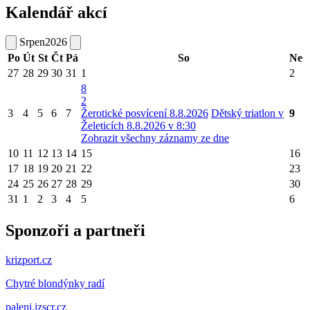
Kalendář akcí
Srpen
2026
Po
Út
St
Čt
Pá
So
Ne
27
28
29
30
31
1
2
8
2
3
4
5
6
7
Žerotické posvícení 8.8.2026
Dětský triatlon v
9
Želeticích 8.8.2026 v 8:30
Zobrazit všechny záznamy ze dne
10
11
12
13
14
15
16
17
18
19
20
21
22
23
24
25
26
27
28
29
30
31
1
2
3
4
5
6
Sponzoři a partneři
krizport.cz
Chytré blondýnky radí
paleni.izscr.cz