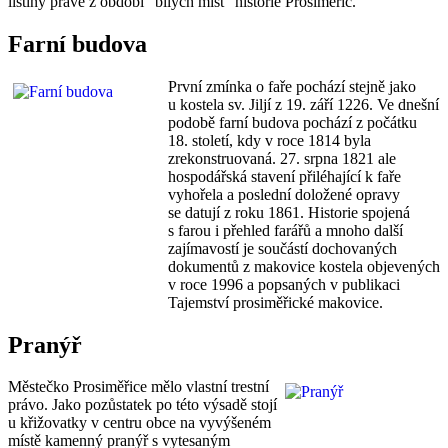
listiny právě z období "bílých míst" historie Prosiměřic.
Farní budova
První zmínka o faře pochází stejně jako
u kostela sv. Jiljí z 19. září 1226. Ve dnešní
podobě farní budova pochází z počátku
18. století, kdy v roce 1814 byla
zrekonstruovaná. 27. srpna 1821 ale
hospodářská stavení přiléhající k faře
vyhořela a poslední doložené opravy
se datují z roku 1861. Historie spojená
s farou i přehled farářů a mnoho další
zajímavostí je součástí dochovaných
dokumentů z makovice kostela objevených
v roce 1996 a popsaných v publikaci
Tajemství prosiměřické makovice.
Pranýř
Městečko Prosiměřice mělo vlastní trestní
právo. Jako pozůstatek po této výsadě stojí
u křižovatky v centru obce na vyvýšeném
místě kamenný pranýř s vytesaným