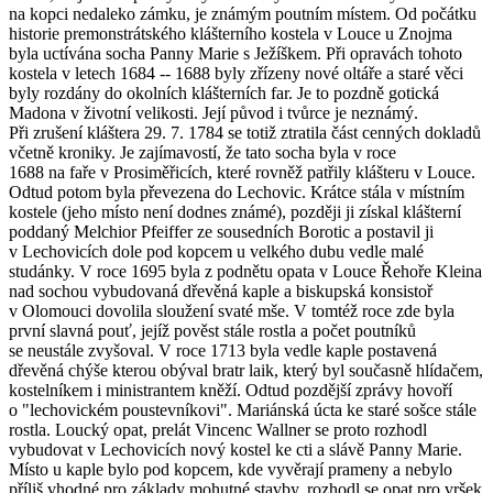
na kopci nedaleko zámku, je známým poutním místem. Od počátku
historie premonstrátského klášterního kostela v Louce u Znojma
byla uctívána socha Panny Marie s Ježíškem. Při opravách tohoto
kostela v letech 1684 -- 1688 byly zřízeny nové oltáře a staré věci
byly rozdány do okolních klášterních far. Je to pozdně gotická
Madona v životní velikosti. Její původ i tvůrce je neznámý.
Při zrušení kláštera 29. 7. 1784 se totiž ztratila část cenných dokladů
včetně kroniky. Je zajímavostí, že tato socha byla v roce
1688 na faře v Prosiměřicích, které rovněž patřily klášteru v Louce.
Odtud potom byla převezena do Lechovic. Krátce stála v místním
kostele (jeho místo není dodnes známé), později ji získal klášterní
poddaný Melchior Pfeiffer ze sousedních Borotic a postavil ji
v Lechovicích dole pod kopcem u velkého dubu vedle malé
studánky. V roce 1695 byla z podnětu opata v Louce Řehoře Kleina
nad sochou vybudovaná dřevěná kaple a biskupská konsistoř
v Olomouci dovolila sloužení svaté mše. V tomtéž roce zde byla
první slavná pouť, jejíž pověst stále rostla a počet poutníků
se neustále zvyšoval. V roce 1713 byla vedle kaple postavená
dřevěná chýše kterou obýval bratr laik, který byl současně hlídačem,
kostelníkem i ministrantem kněží. Odtud pozdější zprávy hovoří
o "lechovickém poustevníkovi". Mariánská úcta ke staré sošce stále
rostla. Loucký opat, prelát Vincenc Wallner se proto rozhodl
vybudovat v Lechovicích nový kostel ke cti a slávě Panny Marie.
Místo u kaple bylo pod kopcem, kde vyvěrají prameny a nebylo
příliš vhodné pro základy mohutné stavby, rozhodl se opat pro vršek