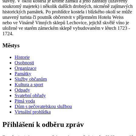
stavby. V okolí kostela je kromě zámku a jeho zahrady (uzavřený
soukromý majetek) i několik dalších drobných, nicméně zajímavých
historických památek. Po prohlídce kostela i blízkého okolí se může
unavený turista či poutník občerstvit v příjemném Hotelu Weiss
nebo ve Vinárně Vinných sklepů Lechovice, jejichž skvělé víno je
uložené ve starém zámeckém sklepě vybudovaném v létech 1723 -
1724.
Městys
Historie
Osobnosti
Organizace
Památky
Služby občanům
Kultura a sport
Odpady
Svatební obřady
Pitná voda
Dům s pečovatelskou službou
Virtuální prohlídka
Přihlášení k odběru zpráv