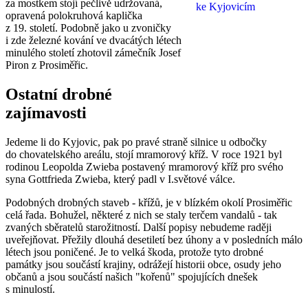
za mostkem stojí pečlivě udržovaná,
opravená polokruhová kaplička
z 19. století. Podobně jako u zvoničky
i zde železné kování ve dvacátých létech
minulého století zhotovil zámečník Josef
Piron z Prosiměřic.
Ostatní drobné
zajímavosti
Jedeme li do Kyjovic, pak po pravé straně silnice u odbočky
do chovatelského areálu, stojí mramorový kříž. V roce 1921 byl
rodinou Leopolda Zwieba postavený mramorový kříž pro svého
syna Gottfrieda Zwieba, který padl v I.světové válce.
Podobných drobných staveb - křížů, je v blízkém okolí Prosiměřic
celá řada. Bohužel, některé z nich se staly terčem vandalů - tak
zvaných sběratelů starožitností. Další popisy nebudeme raději
uveřejňovat. Přežily dlouhá desetiletí bez úhony a v posledních málo
létech jsou poničené. Je to velká škoda, protože tyto drobné
památky jsou součástí krajiny, odrážejí historii obce, osudy jeho
občanů a jsou součástí našich "kořenů" spojujících dnešek
s minulostí.