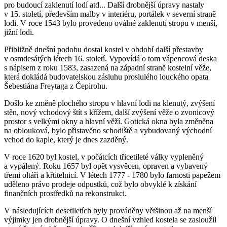
pro budoucí zaklenutí lodí atd... Další drobnější úpravy nastaly
v 15. století, především malby v interiéru, portálek v severní straně
lodi. V roce 1543 bylo provedeno oválné zaklenutí stropu v menší,
jižní lodi.
Přibližně dnešní podobu dostal kostel v období další přestavby
v osmdesátých létech 16. století. Vypovídá o tom vápencová deska
s nápisem z roku 1583, zasazená na západní straně kostelní věže,
která dokládá budovatelskou zásluhu proslulého louckého opata
Šebestiána Freytaga z Čepirohu.
Došlo ke změně plochého stropu v hlavní lodi na klenutý, zvýšení
stěn, nový vchodový štít s křížem, další zvýšení věže o zvonicový
prostor s velkými okny a hlavní věží. Gotická okna byla změněna
na oblouková, bylo přistavěno schodiště a vybudovaný východní
vchod do kaple, který je dnes zazděný.
V roce 1620 byl kostel, v počátcích třicetileté války vypleněný
a vypálený. Roku 1657 byl opět vysvěcen, opraven a vybavený
třemi oltáři a křtitelnicí. V létech 1777 - 1780 bylo farnosti papežem
uděleno právo prodeje odpustků, což bylo obvyklé k získání
finančních prostředků na rekonstrukci.
V následujících desetiletích byly prováděny většinou až na menší
výjimky jen drobnější úpravy. O dnešní vzhled kostela se zasloužil