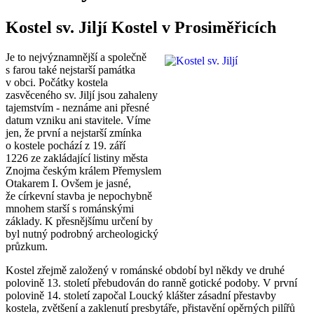
Kostel sv. Jiljí Kostel v Prosiměřicích
Je to nejvýznamnější a společně
s farou také nejstarší památka
v obci. Počátky kostela
zasvěceného sv. Jiljí jsou zahaleny
tajemstvím - neznáme ani přesné
datum vzniku ani stavitele. Víme
jen, že první a nejstarší zmínka
o kostele pochází z 19. září
1226 ze zakládající listiny města
Znojma českým králem Přemyslem
Otakarem I. Ovšem je jasné,
že církevní stavba je nepochybně
mnohem starší s románskými
základy. K přesnějšímu určení by
byl nutný podrobný archeologický
průzkum.
Kostel zřejmě založený v románské období byl někdy ve druhé
polovině 13. století přebudován do ranně gotické podoby. V první
polovině 14. století započal Loucký klášter zásadní přestavby
kostela, zvětšení a zaklenutí presbytáře, přistavění opěrných pilířů