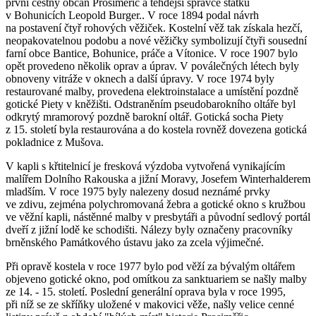
první čestný občan Prosiměřic a tehdejší správce statku
v Bohunicích Leopold Burger.. V roce 1894 podal návrh
na postavení čtyř rohových věžiček. Kostelní věž tak získala hezčí,
neopakovatelnou podobu a nové věžičky symbolizují čtyři sousední
farní obce Bantice, Bohunice, práče a Vítonice. V roce 1907 bylo
opět provedeno několik oprav a úprav. V poválečných létech byly
obnoveny vitráže v oknech a další úpravy. V roce 1974 byly
restaurované malby, provedena elektroinstalace a umístění pozdně
gotické Piety v kněžišti. Odstraněním pseudobarokního oltáře byl
odkrytý mramorový pozdně barokní oltář. Gotická socha Piety
z 15. století byla restaurována a do kostela rovněž dovezena gotická
pokladnice z Mušova.
V kapli s křtitelnicí je fresková výzdoba vytvořená vynikajícím
malířem Dolního Rakouska a jižní Moravy, Josefem Winterhalderem
mladším. V roce 1975 byly nalezeny dosud neznámé prvky
ve zdivu, zejména polychromovaná žebra a gotické okno s kružbou
ve věžní kapli, nástěnné malby v presbytáři a původní sedlový portál
dveří z jižní lodě ke schodišti. Nálezy byly označeny pracovníky
brněnského Památkového ústavu jako za zcela výjimečné.
Při opravě kostela v roce 1977 bylo pod věží za bývalým oltářem
objeveno gotické okno, pod omítkou za sanktuariem se našly malby
ze 14. - 15. století. Poslední generální oprava byla v roce 1995,
při níž se ze skříňky uložené v makovici věže, našly velice cenné