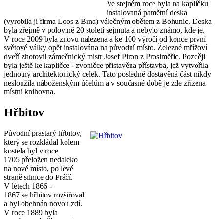
Ve stejném roce byla na kapličku
instalovaná pamětní deska
(vyrobila ji firma Loos z Brna) válečným obětem z Bohunic. Deska
byla zřejmě v polovině 20 století sejmuta a nebylo známo, kde je.
V roce 2009 byla znovu nalezena a ke 100 výročí od konce první
světové války opět instalována na původní místo. Železné mřížoví
dveří zhotovil zámečnický mistr Josef Piron z Prosiměřic. Později
byla ještě ke kapličce - zvoničce přistavěna přístavba, jež vytvořila
jednotný architektonický celek. Tato posledně dostavěná část nikdy
nesloužila náboženským účelům a v současné době je zde zřízena
místní knihovna.
Hřbitov
Původní prastarý hřbitov,
který se rozkládal kolem
kostela byl v roce
1705 přeložen nedaleko
na nové místo, po levé
straně silnice do Práčí.
V létech 1866 -
1867 se hřbitov rozšiřoval
a byl obehnán novou zdí.
V roce 1889 byla