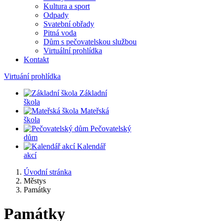
Kultura a sport
Odpady
Svatební obřady
Pitná voda
Dům s pečovatelskou službou
Virtuální prohlídka
Kontakt
Virtuání prohlídka
Základní
škola
Mateřská
škola
Pečovatelský
dům
Kalendář
akcí
Úvodní stránka
Městys
Památky
Památky