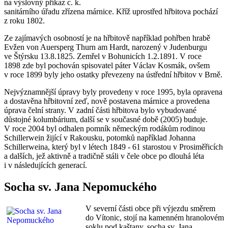
na výslovný příkaz c. k.
sanitárního úřadu zřízena márnice. Kříž uprostřed hřbitova pochází
z roku 1802.
Ze zajímavých osobností je na hřbitově například pohřben hrabě
Evžen von Auersperg Thurn am Hardt, narozený v Judenburgu
ve Štýrsku 13.8.1825. Zemřel v Bohunicích 1.2.1891. V roce
1898 zde byl pochován spisovatel páter Václav Kosmák, ovšem
v roce 1899 byly jeho ostatky převezeny na ústřední hřbitov v Brně.
Nejvýznamnější úpravy byly provedeny v roce 1995, byla opravena
a dostavěna hřbitovní zeď, nově postavena márnice a provedena
úprava čelní strany. V zadní části hřbitova bylo vybudované
důstojné kolumbárium, další se v současné době (2005) buduje.
V roce 2004 byl odhalen pomník německým rodákům rodinou
Schillerwein žijící v Rakousku, potomků například Johanna
Schillerweina, který byl v létech 1849 - 61 starostou v Prosiměřicích
a dalších, jež aktivně a tradičně stáli v čele obce po dlouhá léta
i v následujících generací.
Socha sv. Jana Nepomuckého
V severní části obce při výjezdu směrem
do Vítonic, stojí na kamenném hranolovém
soklu pod kaštany, socha sv. Jana