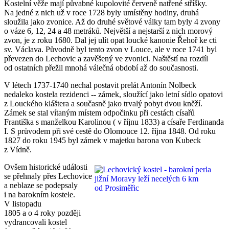
Kostelní věže mají půvabné kupolovité červeně natřené stříšky.
Na jedné z nich už v roce 1728 byly umístěny hodiny, druhá
sloužila jako zvonice. Až do druhé světové války tam byly 4 zvony
o váze 6, 12, 24 a 48 metráků. Největší a nejstarší z nich morový
zvon, je z roku 1680. Dal jej ulít opat loucké kanonie Řehoř ke cti
sv. Václava. Původně byl tento zvon v Louce, ale v roce 1741 byl
převezen do Lechovic a zavěšený ve zvonici. Naštěstí na rozdíl
od ostatních přežil mnohá válečná období až do současnosti.
V létech 1737-1740 nechal postavit prelát Antonín Nolbeck
nedaleko kostela rezidenci -- zámek, sloužící jako letní sídlo opatovi
z Louckého kláštera a současně jako trvalý pobyt dvou kněží.
Zámek se stal vítaným místem odpočinku při cestách císařů
Františka s manželkou Karolinou ( v říjnu 1833) a císaře Ferdinanda
I. S průvodem při své cestě do Olomouce 12. října 1848. Od roku
1827 do roku 1945 byl zámek v majetku barona von Kubeck
z Vídně.
Ovšem historické události
se přehnaly přes Lechovice
a neblaze se podepsaly
i na barokním kostele.
V listopadu
1805 a o 4 roky později
vydrancovali kostel