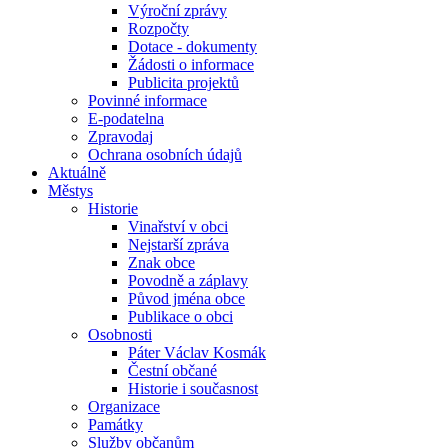
Výroční zprávy
Rozpočty
Dotace - dokumenty
Žádosti o informace
Publicita projektů
Povinné informace
E-podatelna
Zpravodaj
Ochrana osobních údajů
Aktuálně
Městys
Historie
Vinařství v obci
Nejstarší zpráva
Znak obce
Povodně a záplavy
Původ jména obce
Publikace o obci
Osobnosti
Páter Václav Kosmák
Čestní občané
Historie i současnost
Organizace
Památky
Služby občanům