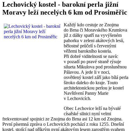
Lechovický kostel - barokní perla jižní
Moravy leží necelých 6 km od Prosiměřic
Každý kdo cestuje ze Znojma
do Brna či Moravského Krumlova
již z dálky spatří na vyvýšeném
pahorku v zeleni akátových lesů,
bělostné průčelí s červenými
věžemi barokního kostela.
Při dobré viditelnosti se navíc
v pozadí po pravé straně rýsuje
silueta Mikulova pod prosluněnou
Pálavou. A jede li v noci,
osvětlený kostel září jako bílá perla
široko daleko do kraje. Touto
architektonickou perlou je kostel
Navštívení Panny Marie
v Lechovicích.
Obec Lechovice leží na bývalé
císařské silnici nyní velmi
frekventované spojnici ze Znojma do Brna asi 12 km od Znojma.
První písemná zpráva o Lechovicích pochází z roku 1255. Dnešní
kostel, stojící nad příkrým nyní akátovým lesem zarostlým svahem