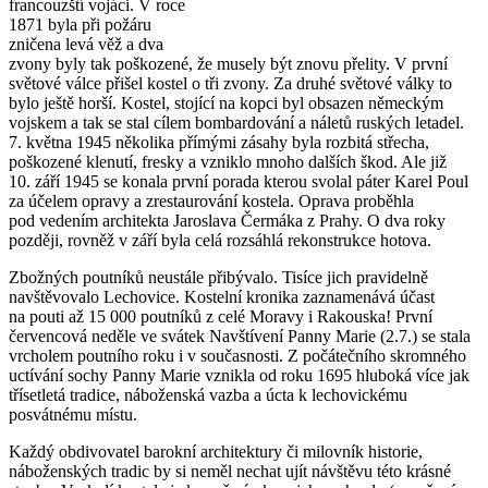
francouzští vojáci. V roce
1871 byla při požáru
zničena levá věž a dva
zvony byly tak poškozené, že musely být znovu přelity. V první
světové válce přišel kostel o tři zvony. Za druhé světové války to
bylo ještě horší. Kostel, stojící na kopci byl obsazen německým
vojskem a tak se stal cílem bombardování a náletů ruských letadel.
7. května 1945 několika přímými zásahy byla rozbitá střecha,
poškozené klenutí, fresky a vzniklo mnoho dalších škod. Ale již
10. září 1945 se konala první porada kterou svolal páter Karel Poul
za účelem opravy a zrestaurování kostela. Oprava proběhla
pod vedením architekta Jaroslava Čermáka z Prahy. O dva roky
později, rovněž v září byla celá rozsáhlá rekonstrukce hotova.
Zbožných poutníků neustále přibývalo. Tisíce jich pravidelně
navštěvovalo Lechovice. Kostelní kronika zaznamenává účast
na pouti až 15 000 poutníků z celé Moravy i Rakouska! První
červencová neděle ve svátek Navštívení Panny Marie (2.7.) se stala
vrcholem poutního roku i v současnosti. Z počátečního skromného
uctívání sochy Panny Marie vznikla od roku 1695 hluboká více jak
třísetletá tradice, náboženská vazba a úcta k lechovickému
posvátnému místu.
Každý obdivovatel barokní architektury či milovník historie,
náboženských tradic by si neměl nechat ujít návštěvu této krásné