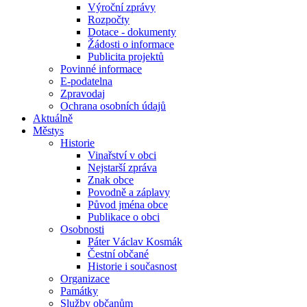
Výroční zprávy
Rozpočty
Dotace - dokumenty
Žádosti o informace
Publicita projektů
Povinné informace
E-podatelna
Zpravodaj
Ochrana osobních údajů
Aktuálně
Městys
Historie
Vinařství v obci
Nejstarší zpráva
Znak obce
Povodně a záplavy
Původ jména obce
Publikace o obci
Osobnosti
Páter Václav Kosmák
Čestní občané
Historie i současnost
Organizace
Památky
Služby občanům