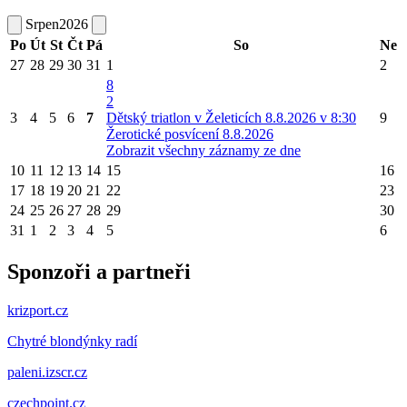
Srpen
2026
Po
Út
St
Čt
Pá
So
Ne
27
28
29
30
31
1
2
8
2
3
4
5
6
7
Dětský triatlon v Želeticích 8.8.2026 v 8:30
9
Žerotické posvícení 8.8.2026
Zobrazit všechny záznamy ze dne
10
11
12
13
14
15
16
17
18
19
20
21
22
23
24
25
26
27
28
29
30
31
1
2
3
4
5
6
Sponzoři a partneři
krizport.cz
Chytré blondýnky radí
paleni.izscr.cz
czechpoint.cz