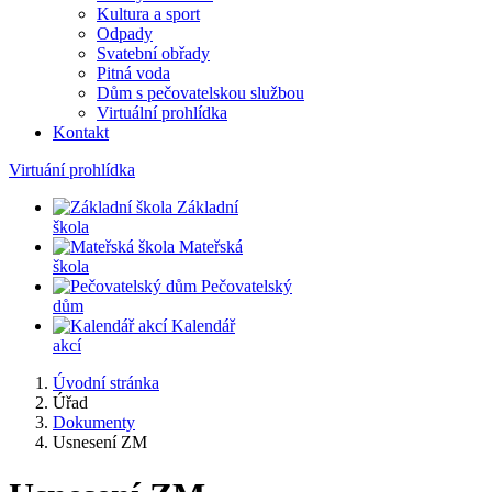
Kultura a sport
Odpady
Svatební obřady
Pitná voda
Dům s pečovatelskou službou
Virtuální prohlídka
Kontakt
Virtuání prohlídka
Základní
škola
Mateřská
škola
Pečovatelský
dům
Kalendář
akcí
Úvodní stránka
Úřad
Dokumenty
Usnesení ZM