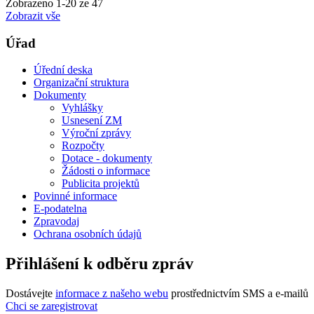
Zobrazeno
1
-
20
ze 47
Zobrazit vše
Úřad
Úřední deska
Organizační struktura
Dokumenty
Vyhlášky
Usnesení ZM
Výroční zprávy
Rozpočty
Dotace - dokumenty
Žádosti o informace
Publicita projektů
Povinné informace
E-podatelna
Zpravodaj
Ochrana osobních údajů
Přihlášení k odběru zpráv
Dostávejte
informace z našeho webu
prostřednictvím SMS a e-mailů
Chci se zaregistrovat