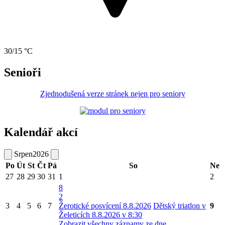
30/15 °C
Senioři
Zjednodušená verze stránek nejen pro seniory
Kalendář akcí
Srpen
2026
Po
Út
St
Čt
Pá
So
Ne
27
28
29
30
31
1
2
8
2
3
4
5
6
7
Žerotické posvícení 8.8.2026
Dětský triatlon v
9
Želeticích 8.8.2026 v 8:30
Zobrazit všechny záznamy ze dne