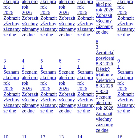
akcí pro
akcí pro
akcí pro
akcí pro
akcí pro
akcí pro
akcí pro
rok
rok
rok
rok
rok
rok
rok 2026
2026
2026
2026
2026
2026
2026
Zobrazit
Zobrazit
Zobrazit
Zobrazit
Zobrazit
Zobrazit
Zobrazit
všechny
všechny
všechny
všechny
všechny
všechny
všechny
záznamy
záznamy
záznamy
záznamy
záznamy
záznamy
záznamy
ze dne
ze dne
ze dne
ze dne
ze dne
ze dne
ze dne
8
3
Žerotické
posvícení
3
4
5
6
7
9
8.8.2026
1
1
1
1
1
1
Dětský
Seznam
Seznam
Seznam
Seznam
Seznam
Seznam
triatlon v
akcí pro
akcí pro
akcí pro
akcí pro
akcí pro
akcí pro
Želeticích
rok
rok
rok
rok
rok
rok
8.8.2026
2026
2026
2026
2026
2026
2026
v 8:30
Zobrazit
Zobrazit
Zobrazit
Zobrazit
Zobrazit
Zobrazit
Seznam
všechny
všechny
všechny
všechny
všechny
všechny
akcí pro
záznamy
záznamy
záznamy
záznamy
záznamy
záznamy
rok 2026
ze dne
ze dne
ze dne
ze dne
ze dne
ze dne
Zobrazit
všechny
záznamy
ze dne
10
11
12
13
14
16