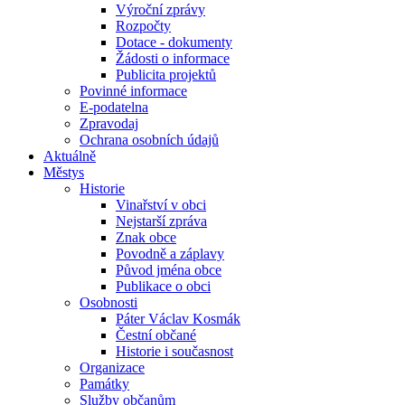
Výroční zprávy
Rozpočty
Dotace - dokumenty
Žádosti o informace
Publicita projektů
Povinné informace
E-podatelna
Zpravodaj
Ochrana osobních údajů
Aktuálně
Městys
Historie
Vinařství v obci
Nejstarší zpráva
Znak obce
Povodně a záplavy
Původ jména obce
Publikace o obci
Osobnosti
Páter Václav Kosmák
Čestní občané
Historie i současnost
Organizace
Památky
Služby občanům