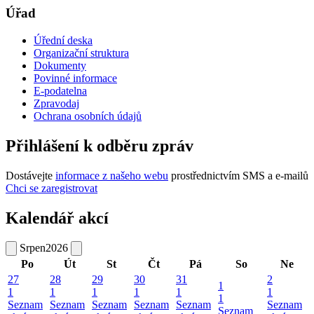
Úřad
Úřední deska
Organizační struktura
Dokumenty
Povinné informace
E-podatelna
Zpravodaj
Ochrana osobních údajů
Přihlášení k odběru zpráv
Dostávejte
informace z našeho webu
prostřednictvím SMS a e-mailů
Chci se zaregistrovat
Kalendář akcí
Srpen
2026
Po
Út
St
Čt
Pá
So
Ne
27
28
29
30
31
2
1
1
1
1
1
1
1
1
Seznam
Seznam
Seznam
Seznam
Seznam
Seznam
Seznam