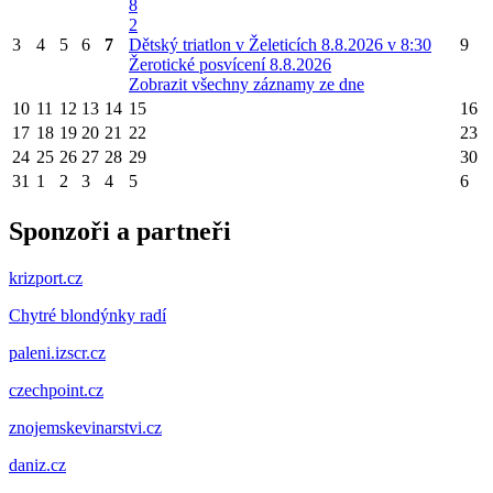
8
2
3
4
5
6
7
Dětský triatlon v Želeticích 8.8.2026 v 8:30
9
Žerotické posvícení 8.8.2026
Zobrazit všechny záznamy ze dne
10
11
12
13
14
15
16
17
18
19
20
21
22
23
24
25
26
27
28
29
30
31
1
2
3
4
5
6
Sponzoři a partneři
krizport.cz
Chytré blondýnky radí
paleni.izscr.cz
czechpoint.cz
znojemskevinarstvi.cz
daniz.cz