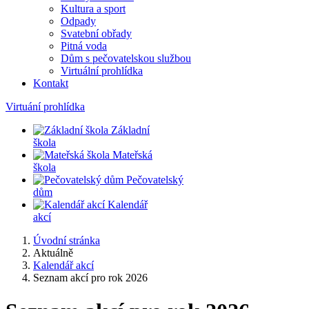
Kultura a sport
Odpady
Svatební obřady
Pitná voda
Dům s pečovatelskou službou
Virtuální prohlídka
Kontakt
Virtuání prohlídka
Základní
škola
Mateřská
škola
Pečovatelský
dům
Kalendář
akcí
Úvodní stránka
Aktuálně
Kalendář akcí
Seznam akcí pro rok 2026