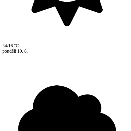
34/16 °C
pondělí
10. 8.