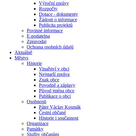
Výroční zprávy
Rozpočty
Dotace - dokumenty
Žádosti o informace
Publicita projektů
Povinné informace
E-podatelna
Zpravodaj
Ochrana osobních údajů
Aktuálně
Městys
Historie
Vinařství v obci
Nejstarší zpráva
Znak obce
Povodně a záplavy
Původ jména obce
Publikace o obci
Osobnosti
Páter Václav Kosmák
Čestní občané
Historie i současnost
Organizace
Památky
Služby občanům