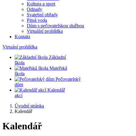
Kultura a sport
Odpady
Svatební obřady
Pitná voda
Dům s pečovatelskou službou
Virtuální prohlídka
Kontakt
Virtuání prohlídka
Základní
škola
Mateřská
škola
Pečovatelský
dům
Kalendář
akcí
Úvodní stránka
Kalendář
Kalendář