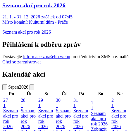
Seznam akcí pro rok 2026
21. 1. - 31. 12. 2026 začátek od 07:45
Místo konání:
Kulturní dům - Práče
Seznam akcí pro rok 2026
Přihlášení k odběru zpráv
Dostávejte
informace z našeho webu
prostřednictvím SMS a e-mailů
Chci se zaregistrovat
Kalendář akcí
Srpen
2026
Po
Út
St
Čt
Pá
So
Ne
27
28
29
30
31
2
1
1
1
1
1
1
1
1
Seznam
Seznam
Seznam
Seznam
Seznam
Seznam
Seznam
akcí pro
akcí pro
akcí pro
akcí pro
akcí pro
akcí pro
akcí pro
rok
rok
rok
rok
rok
rok
rok 2026
2026
2026
2026
2026
2026
2026
Zobrazit