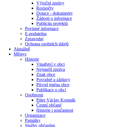
Výroční zprávy
Rozpočty
Dotace - dokumenty
Žádosti o informace
Publicita projektů
Povinné informace
E-podatelna
Zpravodaj
Ochrana osobních údajů
Aktuálně
Městys
Historie
Vinařství v obci
Nejstarší zpráva
Znak obce
Povodně a záplavy
Původ jména obce
Publikace o obci
Osobnosti
Páter Václav Kosmák
Čestní občané
Historie i současnost
Organizace
Památky
Služby občanům