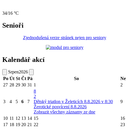
34/16 °C
Senioři
Zjednodušená verze stránek nejen pro seniory
Kalendář akcí
Srpen
2026
Po
Út
St
Čt
Pá
So
Ne
27
28
29
30
31
1
2
8
2
3
4
5
6
7
Dětský triatlon v Želeticích 8.8.2026 v 8:30
9
Žerotické posvícení 8.8.2026
Zobrazit všechny záznamy ze dne
10
11
12
13
14
15
16
17
18
19
20
21
22
23