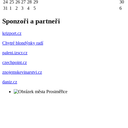
24
25
26
27
28
29
30
31
1
2
3
4
5
6
Sponzoři a partneři
krizport.cz
Chytré blondýnky radí
paleni.izscr.cz
czechpoint.cz
znojemskevinarstvi.cz
daniz.cz