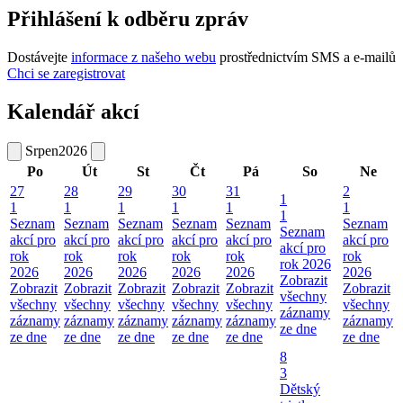
Přihlášení k odběru zpráv
Dostávejte
informace z našeho webu
prostřednictvím SMS a e-mailů
Chci se zaregistrovat
Kalendář akcí
Srpen
2026
Po
Út
St
Čt
Pá
So
Ne
27
28
29
30
31
2
1
1
1
1
1
1
1
1
Seznam
Seznam
Seznam
Seznam
Seznam
Seznam
Seznam
akcí pro
akcí pro
akcí pro
akcí pro
akcí pro
akcí pro
akcí pro
rok
rok
rok
rok
rok
rok
rok 2026
2026
2026
2026
2026
2026
2026
Zobrazit
Zobrazit
Zobrazit
Zobrazit
Zobrazit
Zobrazit
Zobrazit
všechny
všechny
všechny
všechny
všechny
všechny
všechny
záznamy
záznamy
záznamy
záznamy
záznamy
záznamy
záznamy
ze dne
ze dne
ze dne
ze dne
ze dne
ze dne
ze dne
8
3
Dětský