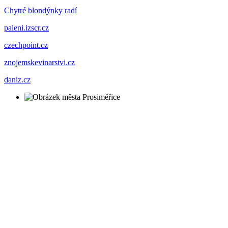
Chytré blondýnky radí
paleni.izscr.cz
czechpoint.cz
znojemskevinarstvi.cz
daniz.cz