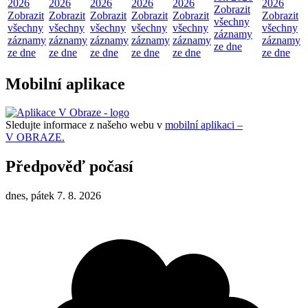
2026
2026
2026
2026
2026
2026
Zobrazit
Zobrazit
Zobrazit
Zobrazit
Zobrazit
Zobrazit
Zobrazit
všechny
všechny
všechny
všechny
všechny
všechny
všechny
záznamy
záznamy
záznamy
záznamy
záznamy
záznamy
záznamy
ze dne
ze dne
ze dne
ze dne
ze dne
ze dne
ze dne
Mobilní aplikace
Sledujte informace z našeho webu v
mobilní aplikaci –
V OBRAZE.
Předpověď počasí
dnes, pátek 7. 8. 2026