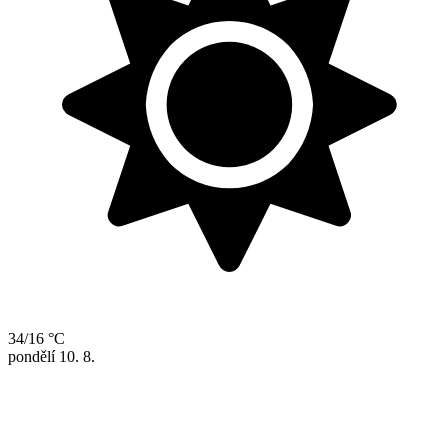
34/16 °C
pondělí
10. 8.