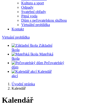
Kultura a sport
Odpady
Svatební obřady
Pitná voda
Dům s pečovatelskou službou
Virtuální prohlídka
Kontakt
Virtuání prohlídka
Základní
škola
Mateřská
škola
Pečovatelský
dům
Kalendář
akcí
Úvodní stránka
Kalendář
Kalendář