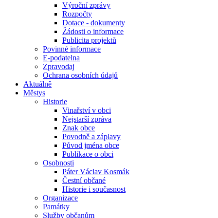
Výroční zprávy
Rozpočty
Dotace - dokumenty
Žádosti o informace
Publicita projektů
Povinné informace
E-podatelna
Zpravodaj
Ochrana osobních údajů
Aktuálně
Městys
Historie
Vinařství v obci
Nejstarší zpráva
Znak obce
Povodně a záplavy
Původ jména obce
Publikace o obci
Osobnosti
Páter Václav Kosmák
Čestní občané
Historie i současnost
Organizace
Památky
Služby občanům