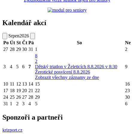
Kalendář akcí
Srpen
2026
Po
Út
St
Čt
Pá
So
Ne
27
28
29
30
31
1
2
8
2
3
4
5
6
7
Dětský triatlon v Želeticích 8.8.2026 v 8:30
9
Žerotické posvícení 8.8.2026
Zobrazit všechny záznamy ze dne
10
11
12
13
14
15
16
17
18
19
20
21
22
23
24
25
26
27
28
29
30
31
1
2
3
4
5
6
Sponzoři a partneři
krizport.cz