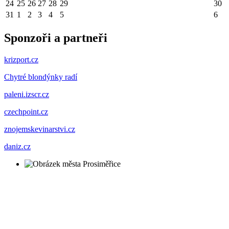
24
25
26
27
28
29
30
31
1
2
3
4
5
6
Sponzoři a partneři
krizport.cz
Chytré blondýnky radí
paleni.izscr.cz
czechpoint.cz
znojemskevinarstvi.cz
daniz.cz