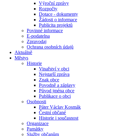
Výroční zprávy
Rozpočty
Dotace - dokumenty
Žádosti o informace
Publicita projektů
Povinné informace
E-podatelna
Zpravodaj
Ochrana osobních údajů
Aktuálně
Městys
Historie
Vinařství v obci
Nejstarší zpráva
Znak obce
Povodně a záplavy
Původ jména obce
Publikace o obci
Osobnosti
Páter Václav Kosmák
Čestní občané
Historie i současnost
Organizace
Památky
Služby občanům