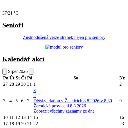
37/21 °C
Senioři
Zjednodušená verze stránek nejen pro seniory
Kalendář akcí
Srpen
2026
Po
Út
St
Čt
Pá
So
Ne
27
28
29
30
31
1
2
8
2
3
4
5
6
7
Dětský triatlon v Želeticích 8.8.2026 v 8:30
9
Žerotické posvícení 8.8.2026
Zobrazit všechny záznamy ze dne
10
11
12
13
14
15
16
17
18
19
20
21
22
23