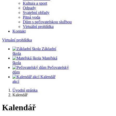
Kultura a sport
Odpady
Svatební obřady
Pitná voda
Dům s pečovatelskou službou
Virtuální prohlídka
Kontakt
Virtuání prohlídka
Základní
škola
Mateřská
škola
Pečovatelský
dům
Kalendář
akcí
Úvodní stránka
Kalendář
Kalendář