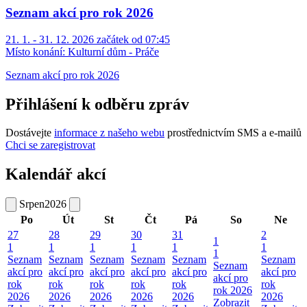
Seznam akcí pro rok 2026
21. 1. - 31. 12. 2026 začátek od 07:45
Místo konání:
Kulturní dům - Práče
Seznam akcí pro rok 2026
Přihlášení k odběru zpráv
Dostávejte
informace z našeho webu
prostřednictvím SMS a e-mailů
Chci se zaregistrovat
Kalendář akcí
Srpen
2026
Po
Út
St
Čt
Pá
So
Ne
27
28
29
30
31
2
1
1
1
1
1
1
1
1
Seznam
Seznam
Seznam
Seznam
Seznam
Seznam
Seznam
akcí pro
akcí pro
akcí pro
akcí pro
akcí pro
akcí pro
akcí pro
rok
rok
rok
rok
rok
rok
rok 2026
2026
2026
2026
2026
2026
2026
Zobrazit