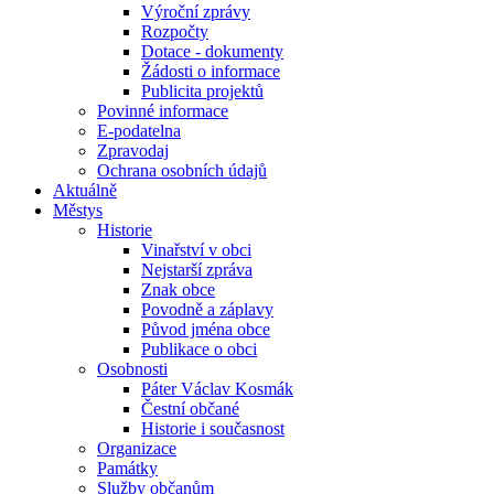
Výroční zprávy
Rozpočty
Dotace - dokumenty
Žádosti o informace
Publicita projektů
Povinné informace
E-podatelna
Zpravodaj
Ochrana osobních údajů
Aktuálně
Městys
Historie
Vinařství v obci
Nejstarší zpráva
Znak obce
Povodně a záplavy
Původ jména obce
Publikace o obci
Osobnosti
Páter Václav Kosmák
Čestní občané
Historie i současnost
Organizace
Památky
Služby občanům