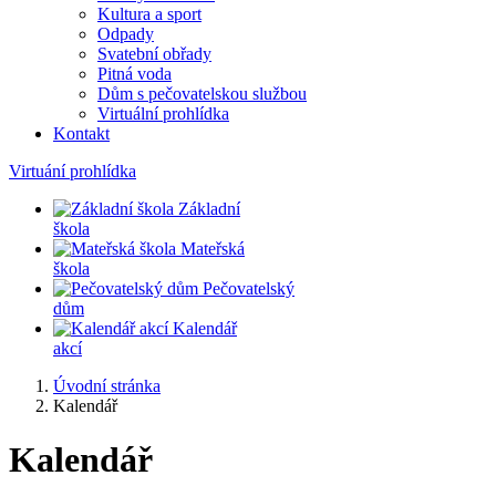
Kultura a sport
Odpady
Svatební obřady
Pitná voda
Dům s pečovatelskou službou
Virtuální prohlídka
Kontakt
Virtuání prohlídka
Základní
škola
Mateřská
škola
Pečovatelský
dům
Kalendář
akcí
Úvodní stránka
Kalendář
Kalendář