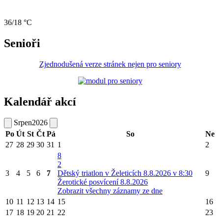
36/18 °C
Senioři
Zjednodušená verze stránek nejen pro seniory
Kalendář akcí
Srpen
2026
Po
Út
St
Čt
Pá
So
Ne
27
28
29
30
31
1
2
8
2
3
4
5
6
7
Dětský triatlon v Želeticích 8.8.2026 v 8:30
9
Žerotické posvícení 8.8.2026
Zobrazit všechny záznamy ze dne
10
11
12
13
14
15
16
17
18
19
20
21
22
23