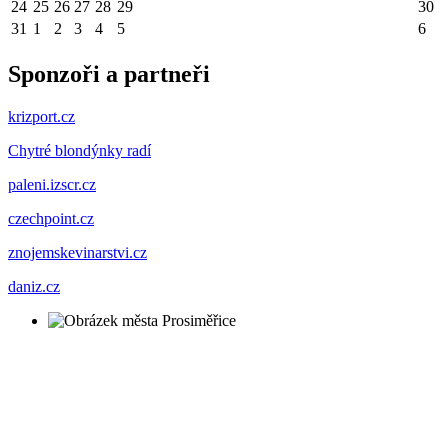
24
25
26
27
28
29
30
31
1
2
3
4
5
6
Sponzoři a partneři
krizport.cz
Chytré blondýnky radí
paleni.izscr.cz
czechpoint.cz
znojemskevinarstvi.cz
daniz.cz