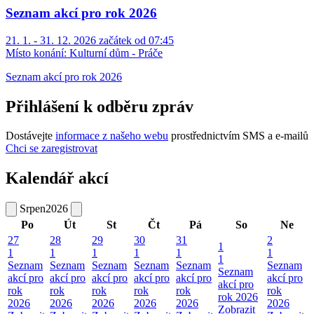
Seznam akcí pro rok 2026
21. 1. - 31. 12. 2026 začátek od 07:45
Místo konání:
Kulturní dům - Práče
Seznam akcí pro rok 2026
Přihlášení k odběru zpráv
Dostávejte
informace z našeho webu
prostřednictvím SMS a e-mailů
Chci se zaregistrovat
Kalendář akcí
Srpen
2026
Po
Út
St
Čt
Pá
So
Ne
27
28
29
30
31
2
1
1
1
1
1
1
1
1
Seznam
Seznam
Seznam
Seznam
Seznam
Seznam
Seznam
akcí pro
akcí pro
akcí pro
akcí pro
akcí pro
akcí pro
akcí pro
rok
rok
rok
rok
rok
rok
rok 2026
2026
2026
2026
2026
2026
2026
Zobrazit