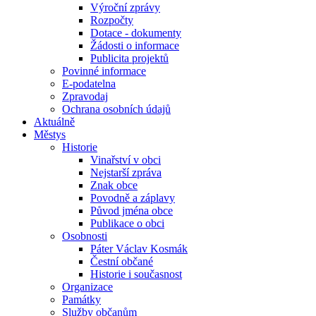
Výroční zprávy
Rozpočty
Dotace - dokumenty
Žádosti o informace
Publicita projektů
Povinné informace
E-podatelna
Zpravodaj
Ochrana osobních údajů
Aktuálně
Městys
Historie
Vinařství v obci
Nejstarší zpráva
Znak obce
Povodně a záplavy
Původ jména obce
Publikace o obci
Osobnosti
Páter Václav Kosmák
Čestní občané
Historie i současnost
Organizace
Památky
Služby občanům