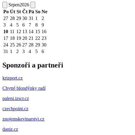
Srpen
2026
Po
Út
St
Čt
Pá
So
Ne
27
28
29
30
31
1
2
3
4
5
6
7
8
9
10
11
12
13
14
15
16
17
18
19
20
21
22
23
24
25
26
27
28
29
30
31
1
2
3
4
5
6
Sponzoři a partneři
krizport.cz
Chytré blondýnky radí
paleni.izscr.cz
czechpoint.cz
znojemskevinarstvi.cz
daniz.cz