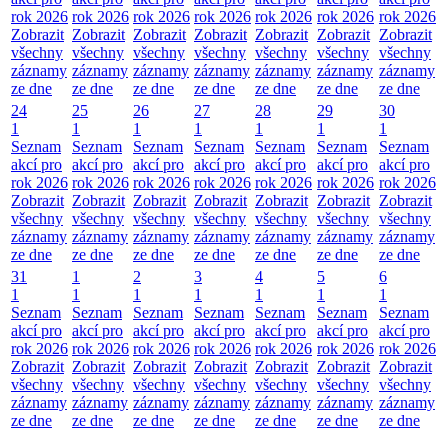
rok 2026
rok 2026
rok 2026
rok 2026
rok 2026
rok 2026
rok 2026
Zobrazit
Zobrazit
Zobrazit
Zobrazit
Zobrazit
Zobrazit
Zobrazit
všechny
všechny
všechny
všechny
všechny
všechny
všechny
záznamy
záznamy
záznamy
záznamy
záznamy
záznamy
záznamy
ze dne
ze dne
ze dne
ze dne
ze dne
ze dne
ze dne
24
25
26
27
28
29
30
1
1
1
1
1
1
1
Seznam
Seznam
Seznam
Seznam
Seznam
Seznam
Seznam
akcí pro
akcí pro
akcí pro
akcí pro
akcí pro
akcí pro
akcí pro
rok 2026
rok 2026
rok 2026
rok 2026
rok 2026
rok 2026
rok 2026
Zobrazit
Zobrazit
Zobrazit
Zobrazit
Zobrazit
Zobrazit
Zobrazit
všechny
všechny
všechny
všechny
všechny
všechny
všechny
záznamy
záznamy
záznamy
záznamy
záznamy
záznamy
záznamy
ze dne
ze dne
ze dne
ze dne
ze dne
ze dne
ze dne
31
1
2
3
4
5
6
1
1
1
1
1
1
1
Seznam
Seznam
Seznam
Seznam
Seznam
Seznam
Seznam
akcí pro
akcí pro
akcí pro
akcí pro
akcí pro
akcí pro
akcí pro
rok 2026
rok 2026
rok 2026
rok 2026
rok 2026
rok 2026
rok 2026
Zobrazit
Zobrazit
Zobrazit
Zobrazit
Zobrazit
Zobrazit
Zobrazit
všechny
všechny
všechny
všechny
všechny
všechny
všechny
záznamy
záznamy
záznamy
záznamy
záznamy
záznamy
záznamy
ze dne
ze dne
ze dne
ze dne
ze dne
ze dne
ze dne