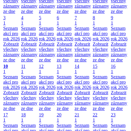
všechny
všechny
všechny
všechny
všechny
všechny
všechny
záznamy
záznamy
záznamy
záznamy
záznamy
záznamy
záznamy
ze dne
ze dne
ze dne
ze dne
ze dne
ze dne
ze dne
3
4
5
6
7
8
9
1
1
1
1
1
1
1
Seznam
Seznam
Seznam
Seznam
Seznam
Seznam
Seznam
akcí pro
akcí pro
akcí pro
akcí pro
akcí pro
akcí pro
akcí pro
rok 2026
rok 2026
rok 2026
rok 2026
rok 2026
rok 2026
rok 2026
Zobrazit
Zobrazit
Zobrazit
Zobrazit
Zobrazit
Zobrazit
Zobrazit
všechny
všechny
všechny
všechny
všechny
všechny
všechny
záznamy
záznamy
záznamy
záznamy
záznamy
záznamy
záznamy
ze dne
ze dne
ze dne
ze dne
ze dne
ze dne
ze dne
10
11
12
13
14
15
16
1
1
1
1
1
1
1
Seznam
Seznam
Seznam
Seznam
Seznam
Seznam
Seznam
akcí pro
akcí pro
akcí pro
akcí pro
akcí pro
akcí pro
akcí pro
rok 2026
rok 2026
rok 2026
rok 2026
rok 2026
rok 2026
rok 2026
Zobrazit
Zobrazit
Zobrazit
Zobrazit
Zobrazit
Zobrazit
Zobrazit
všechny
všechny
všechny
všechny
všechny
všechny
všechny
záznamy
záznamy
záznamy
záznamy
záznamy
záznamy
záznamy
ze dne
ze dne
ze dne
ze dne
ze dne
ze dne
ze dne
17
18
19
20
21
22
23
1
1
1
1
1
1
1
Seznam
Seznam
Seznam
Seznam
Seznam
Seznam
Seznam
akcí pro
akcí pro
akcí pro
akcí pro
akcí pro
akcí pro
akcí pro