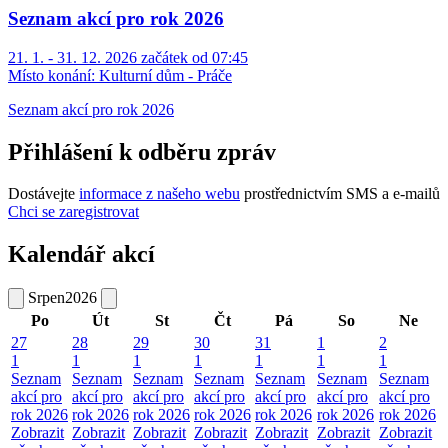
Seznam akcí pro rok 2026
21. 1. - 31. 12. 2026 začátek od 07:45
Místo konání:
Kulturní dům - Práče
Seznam akcí pro rok 2026
Přihlášení k odběru zpráv
Dostávejte
informace z našeho webu
prostřednictvím SMS a e-mailů
Chci se zaregistrovat
Kalendář akcí
Srpen
2026
Po
Út
St
Čt
Pá
So
Ne
27
28
29
30
31
1
2
1
1
1
1
1
1
1
Seznam
Seznam
Seznam
Seznam
Seznam
Seznam
Seznam
akcí pro
akcí pro
akcí pro
akcí pro
akcí pro
akcí pro
akcí pro
rok 2026
rok 2026
rok 2026
rok 2026
rok 2026
rok 2026
rok 2026
Zobrazit
Zobrazit
Zobrazit
Zobrazit
Zobrazit
Zobrazit
Zobrazit