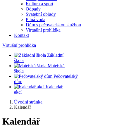
Kultura a sport
Odpady
Svatební obřady
Pitná voda
Dům s pečovatelskou službou
Virtuální prohlídka
Kontakt
Virtuání prohlídka
Základní
škola
Mateřská
škola
Pečovatelský
dům
Kalendář
akcí
Úvodní stránka
Kalendář
Kalendář