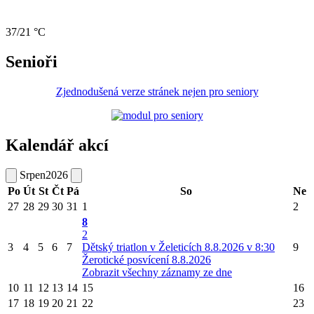
37/21 °C
Senioři
Zjednodušená verze stránek nejen pro seniory
Kalendář akcí
Srpen
2026
Po
Út
St
Čt
Pá
So
Ne
27
28
29
30
31
1
2
8
2
3
4
5
6
7
Dětský triatlon v Želeticích 8.8.2026 v 8:30
9
Žerotické posvícení 8.8.2026
Zobrazit všechny záznamy ze dne
10
11
12
13
14
15
16
17
18
19
20
21
22
23