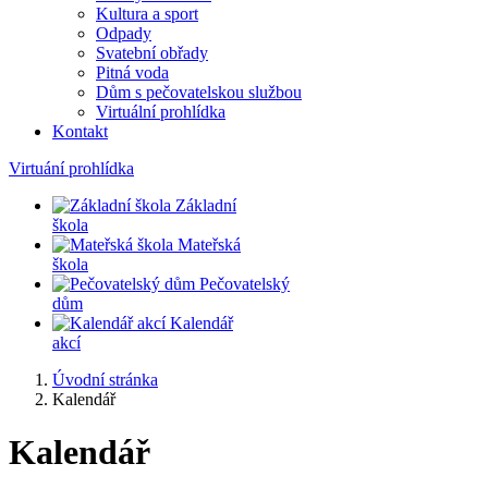
Kultura a sport
Odpady
Svatební obřady
Pitná voda
Dům s pečovatelskou službou
Virtuální prohlídka
Kontakt
Virtuání prohlídka
Základní
škola
Mateřská
škola
Pečovatelský
dům
Kalendář
akcí
Úvodní stránka
Kalendář
Kalendář