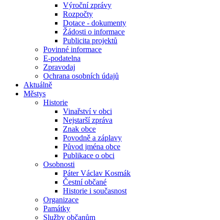
Výroční zprávy
Rozpočty
Dotace - dokumenty
Žádosti o informace
Publicita projektů
Povinné informace
E-podatelna
Zpravodaj
Ochrana osobních údajů
Aktuálně
Městys
Historie
Vinařství v obci
Nejstarší zpráva
Znak obce
Povodně a záplavy
Původ jména obce
Publikace o obci
Osobnosti
Páter Václav Kosmák
Čestní občané
Historie i současnost
Organizace
Památky
Služby občanům