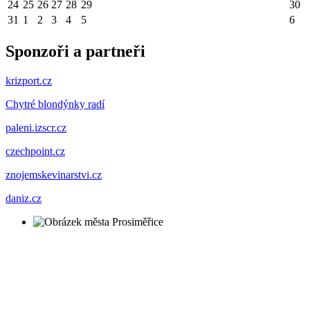
24
25
26
27
28
29
30
31
1
2
3
4
5
6
Sponzoři a partneři
krizport.cz
Chytré blondýnky radí
paleni.izscr.cz
czechpoint.cz
znojemskevinarstvi.cz
daniz.cz