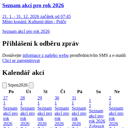
Seznam akcí pro rok 2026
21. 1. - 31. 12. 2026 začátek od 07:45
Místo konání:
Kulturní dům - Práče
Seznam akcí pro rok 2026
Přihlášení k odběru zpráv
Dostávejte
informace z našeho webu
prostřednictvím SMS a e-mailů
Chci se zaregistrovat
Kalendář akcí
Srpen
2026
Po
Út
St
Čt
Pá
So
Ne
27
28
29
30
31
2
1
1
1
1
1
1
1
1
Seznam
Seznam
Seznam
Seznam
Seznam
Seznam
Seznam
akcí pro
akcí pro
akcí pro
akcí pro
akcí pro
akcí pro
akcí pro
rok
rok
rok
rok
rok
rok
rok 2026
2026
2026
2026
2026
2026
2026
Zobrazit